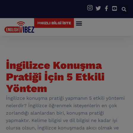
HIZLI BILGI İSTE
İngilizce Konuşma
Pratiği İçin 5 Etkili
Yöntem
İngilizce konuşma pratiği yapmanın 5 etkili yöntemi
nelerdir? İngilizce öğrenmek isteyenlerin en çok
zorlandığı alanlardan biri, konuşma pratiği
yapmaktır. Kelime bilgisi ve dil bilgisi ne kadar iyi
olursa olsun, İngilizce konuşmada akıcı olmak ve